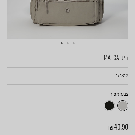
תיק MALCA
171312
צבע
₪
49.90