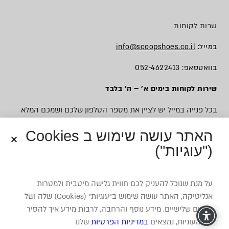
שרות לקוחות
במייל:
info@scoopshoes.co.il
בוואטסאפ: 052-4622413
שירות לקוחות בימים א׳ – ה׳ בלבד
בכל פנייה במייל יש לציין את מספר הטלפון שלכם ושמכם המלא
האתר עושה שימוש ב Cookies
("עוגיות")
© כל הזכויות שמורות לסקופ
על מנת שנוכל להעניק לכם חווית גלישה מיטבית ולמטרות
אנליטיקה, האתר עושה שימוש ב”עוגיות” (Cookies) שלה ושל
צדדים שלישיים. מידע נוסף והרחבה, לרבות מידע איך להסיר
את העוגיות, נמצאים
במדיניות הפרטיות
שלנו
משרד פרסום