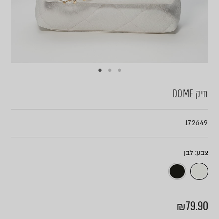
תיק DOME
172649
צבע
₪
79.90