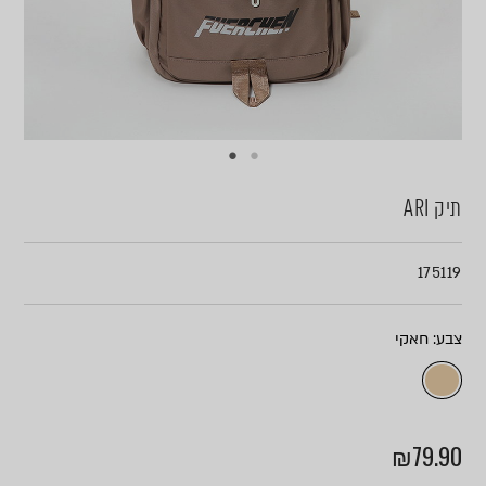
תיק ARI
175119
צבע
₪
79.90