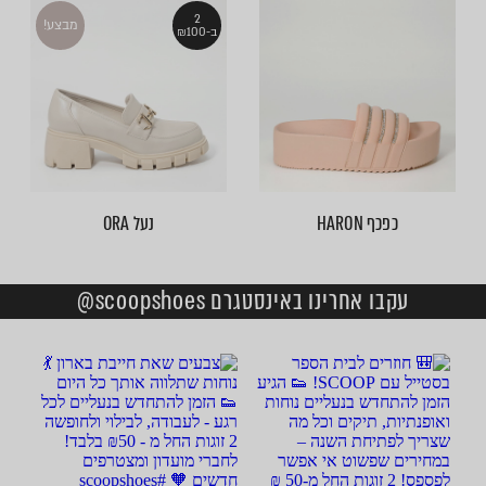
2
מבצע!
ב-₪100
כפכף HARON
נעל ORA
עקבו אחרינו באינסטגרם scoopshoes@