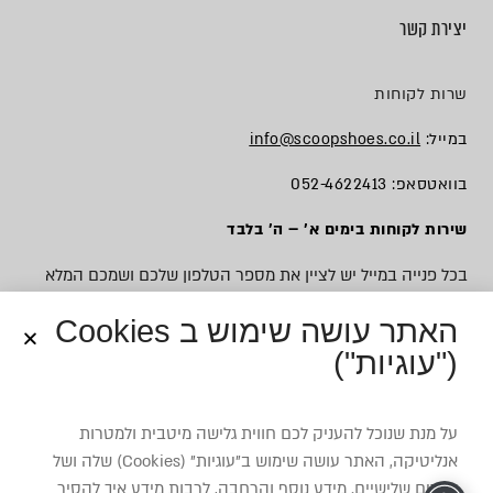
יצירת קשר
שרות לקוחות
במייל:
info@scoopshoes.co.il
בוואטסאפ: 052-4622413
שירות לקוחות בימים א׳ – ה׳ בלבד
בכל פנייה במייל יש לציין את מספר הטלפון שלכם ושמכם המלא
האתר עושה שימוש ב Cookies
("עוגיות")
© כל הזכויות שמורות לסקופ
על מנת שנוכל להעניק לכם חווית גלישה מיטבית ולמטרות
אנליטיקה, האתר עושה שימוש ב”עוגיות” (Cookies) שלה ושל
צדדים שלישיים. מידע נוסף והרחבה, לרבות מידע איך להסיר