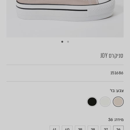
סניקרס JOY
151686
צבע
מידה
41
40
39
38
37
36