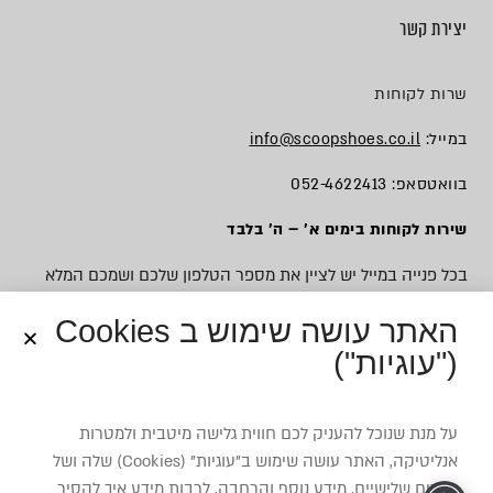
יצירת קשר
שרות לקוחות
במייל:
info@scoopshoes.co.il
בוואטסאפ: 052-4622413
שירות לקוחות בימים א׳ – ה׳ בלבד
בכל פנייה במייל יש לציין את מספר הטלפון שלכם ושמכם המלא
האתר עושה שימוש ב Cookies
("עוגיות")
© כל הזכויות שמורות לסקופ
על מנת שנוכל להעניק לכם חווית גלישה מיטבית ולמטרות
אנליטיקה, האתר עושה שימוש ב”עוגיות” (Cookies) שלה ושל
צדדים שלישיים. מידע נוסף והרחבה, לרבות מידע איך להסיר