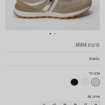
סניקרס ARAVA
151804
צבע
מידה
41
40
39
38
37
36