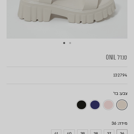
סנדל ONIL
132794
צבע
מידה
41
40
39
38
37
36