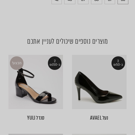
מוצרים נוספים שיכולים לעניין אתכם
2
2
מבצע!
ב-₪50
ב-₪150
נעל AVAEL
סנדל YULI