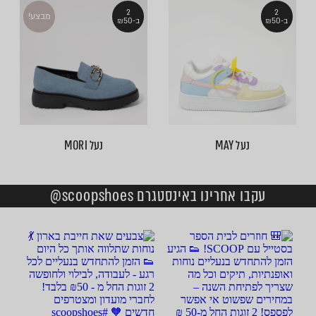
2
2
מבצע!
ב-₪50
ב-₪50
נעל MAY
נעל MORI
עקבו אחרינו באינסטגרם scoopshoes@