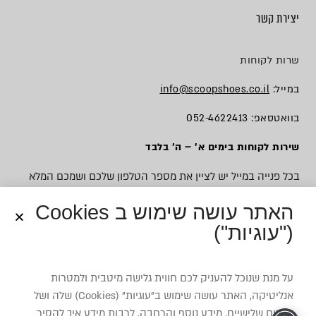
יצירת קשר
שרות לקוחות
במייל:
info@scoopshoes.co.il
בוואטסאפ: 052-4622413
שירות לקוחות בימים א׳ – ה׳ בלבד
בכל פנייה במייל יש לציין את מספר הטלפון שלכם ושמכם המלא
האתר עושה שימוש ב Cookies
("עוגיות")
© כל הזכויות שמורות לסקופ
על מנת שנוכל להעניק לכם חווית גלישה מיטבית ולמטרות
אנליטיקה, האתר עושה שימוש ב”עוגיות” (Cookies) שלה ושל
צדדים שלישיים. מידע נוסף והרחבה, לרבות מידע איך להסיר