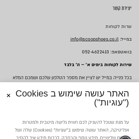
יצירת קשר
שרות לקוחות
במייל:
info@scoopshoes.co.il
בוואטסאפ: 052-4622413
שירות לקוחות בימים א׳ – ה׳ בלבד
בכל פנייה במייל יש לציין את מספר הטלפון שלכם ושמכם המלא
האתר עושה שימוש ב Cookies
("עוגיות")
© כל הזכויות שמורות לסקופ
על מנת שנוכל להעניק לכם חווית גלישה מיטבית ולמטרות
אנליטיקה, האתר עושה שימוש ב”עוגיות” (Cookies) שלה ושל
צדדים שלישיים. מידע נוסף והרחבה, לרבות מידע איך להסיר