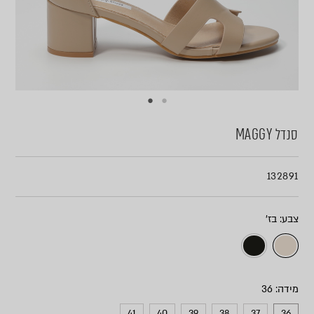
סנדל MAGGY
132891
צבע
מידה
41
40
39
38
37
36