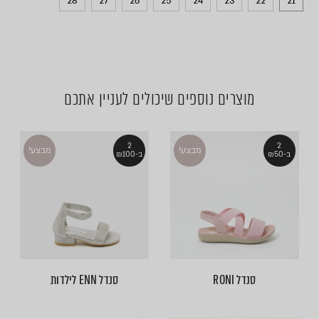
28
27
26
25
24
23
22
21
מוצרים נוספים שיכולים לעניין אתכם
2
2
מבצע!
מבצע!
ב-₪50
ב-₪100
סנדל RONI
סנדל ENN לילדות