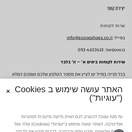
יצירת קשר
שרות לקוחות
במייל:
info@scoopshoes.co.il
בוואטסאפ: 052-4622413
שירות לקוחות בימים א׳ – ה׳ בלבד
בכל פנייה במייל יש לציין את מספר הטלפון שלכם ושמכם המלא
האתר עושה שימוש ב Cookies
("עוגיות")
© כל הזכויות שמורות לסקופ
על מנת שנוכל להעניק לכם חווית גלישה מיטבית ולמטרות
אנליטיקה, האתר עושה שימוש ב”עוגיות” (Cookies) שלה ושל
צדדים שלישיים. מידע נוסף והרחבה, לרבות מידע איך להסיר