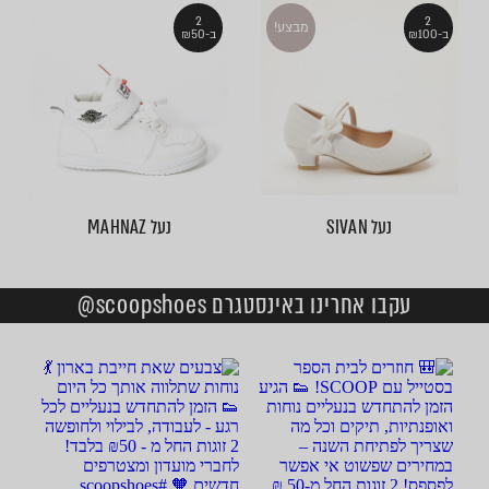
2
2
מבצע!
ב-₪100
ב-₪50
נעל SIVAN
נעל MAHNAZ
עקבו אחרינו באינסטגרם scoopshoes@