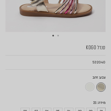
סנדל KOGO
532040
צבע
מידה