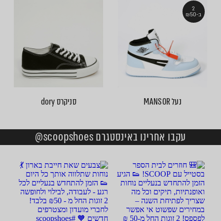
2
ב-₪50
נעל MANSOR
סניקרס dory
עקבו אחרינו באינסטגרם scoopshoes@