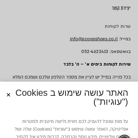
יצירת קשר
שרות לקוחות
במייל:
info@scoopshoes.co.il
בוואטסאפ: 052-4622413
שירות לקוחות בימים א׳ – ה׳ בלבד
בכל פנייה במייל יש לציין את מספר הטלפון שלכם ושמכם המלא
האתר עושה שימוש ב Cookies
("עוגיות")
© כל הזכויות שמורות לסקופ
על מנת שנוכל להעניק לכם חווית גלישה מיטבית ולמטרות
אנליטיקה, האתר עושה שימוש ב”עוגיות” (Cookies) שלה ושל
צדדים שלישיים. מידע נוסף והרחבה, לרבות מידע איך להסיר