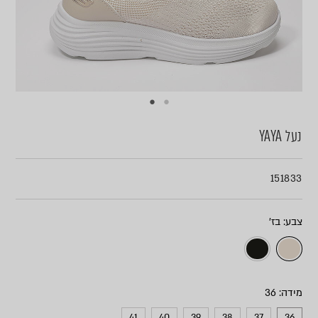
נעל YAYA
151833
צבע
מידה
41
40
39
38
37
36