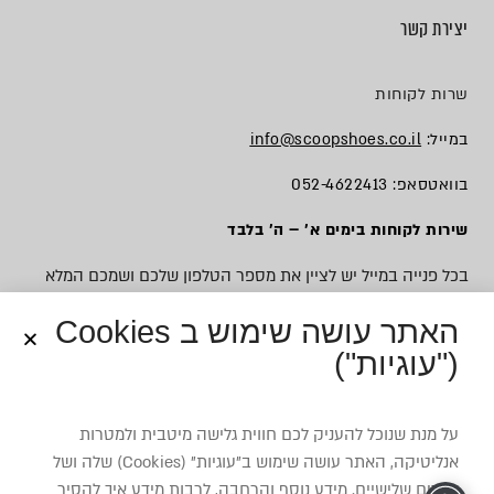
יצירת קשר
שרות לקוחות
במייל:
info@scoopshoes.co.il
בוואטסאפ: 052-4622413
שירות לקוחות בימים א׳ – ה׳ בלבד
בכל פנייה במייל יש לציין את מספר הטלפון שלכם ושמכם המלא
האתר עושה שימוש ב Cookies
("עוגיות")
© כל הזכויות שמורות לסקופ
על מנת שנוכל להעניק לכם חווית גלישה מיטבית ולמטרות
אנליטיקה, האתר עושה שימוש ב”עוגיות” (Cookies) שלה ושל
צדדים שלישיים. מידע נוסף והרחבה, לרבות מידע איך להסיר