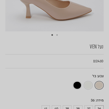
נעל VEN
112410
צבע
מידה
41
40
39
38
37
36