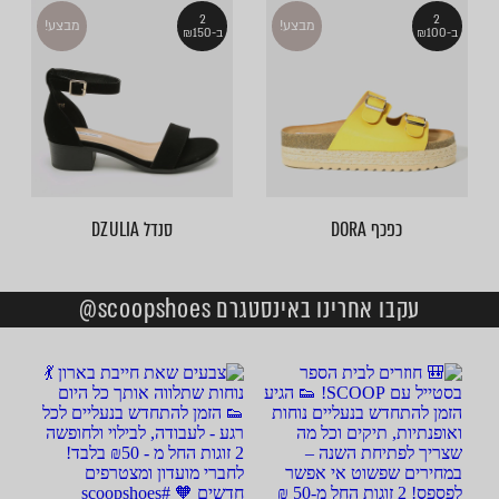
2
2
מבצע!
מבצע!
ב-₪100
ב-₪150
כפכף DORA
סנדל DZULIA
עקבו אחרינו באינסטגרם scoopshoes@