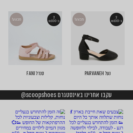
2
2
מבצע!
מבצע!
ב-₪100
ב-₪100
נעל PARVANEH
סנדל FANI
עקבו אחרינו באינסטגרם scoopshoes@