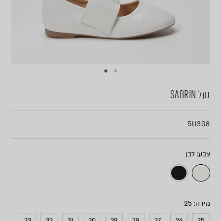
נעל SABRIN
511308
צבע
מידה
33
32
31
30
29
28
27
26
25