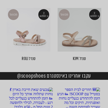
2
2
מבצע!
מבצע!
ב-₪100
ב-₪150
סנדל KIM
סנדל ROLI
עקבו אחרינו באינסטגרם scoopshoes@