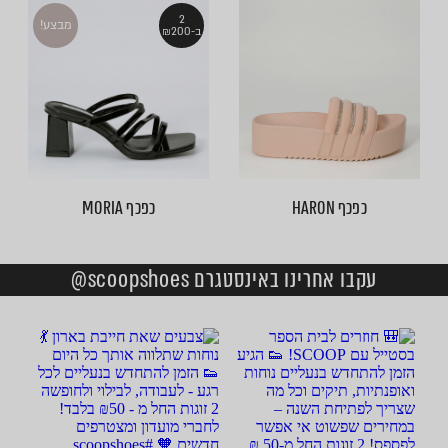
2
מבצע!
ב-₪200
כפכף HARON
כפכף MORIA
עקבו אחרינו באינסטגרם scoopshoes@