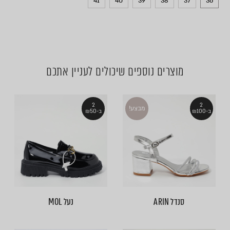
41
40
39
38
37
36
מוצרים נוספים שיכולים לעניין אתכם
2
2
מבצע!
ב-₪100
ב-₪50
סנדל ARIN
נעל MOL