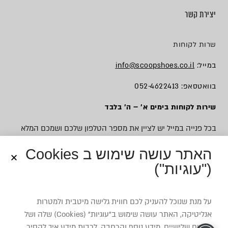
יצירת קשר
שרות לקוחות
במייל:
info@scoopshoes.co.il
בוואטסאפ: 052-4622413
שירות לקוחות בימים א׳ – ה׳ בלבד
בכל פנייה במייל יש לציין את מספר הטלפון שלכם ושמכם המלא
האתר עושה שימוש ב Cookies
("עוגיות")
© כל הזכויות שמורות לסקופ
על מנת שנוכל להעניק לכם חווית גלישה מיטבית ולמטרות
אנליטיקה, האתר עושה שימוש ב”עוגיות” (Cookies) שלה ושל
צדדים שלישיים. מידע נוסף והרחבה, לרבות מידע איך להסיר