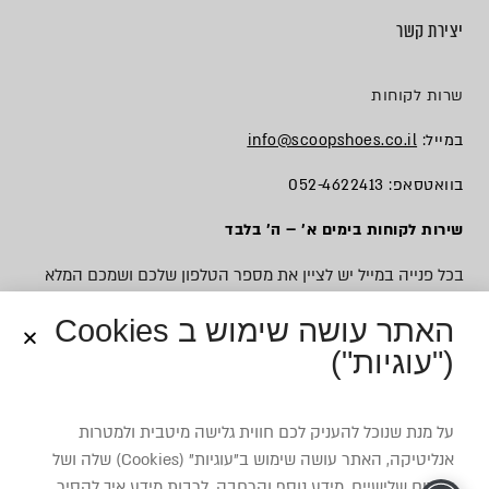
יצירת קשר
שרות לקוחות
במייל:
info@scoopshoes.co.il
בוואטסאפ: 052-4622413
שירות לקוחות בימים א׳ – ה׳ בלבד
בכל פנייה במייל יש לציין את מספר הטלפון שלכם ושמכם המלא
האתר עושה שימוש ב Cookies
("עוגיות")
© כל הזכויות שמורות לסקופ
על מנת שנוכל להעניק לכם חווית גלישה מיטבית ולמטרות
אנליטיקה, האתר עושה שימוש ב”עוגיות” (Cookies) שלה ושל
צדדים שלישיים. מידע נוסף והרחבה, לרבות מידע איך להסיר