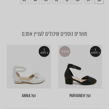
35
34
33
32
31
30
29
28
מוצרים נוספים שיכולים לעניין אתכם
2
2
מבצע!
ב-₪100
ב-₪50
נעל PARVANEH
נעל ANNA