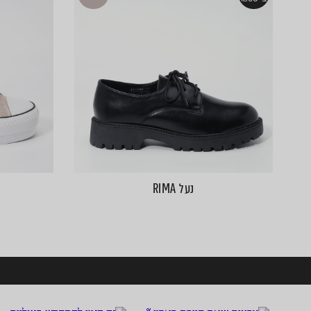
נעל RIMA
ע