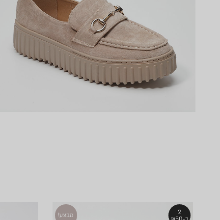
2
מבצע!
ב-₪50