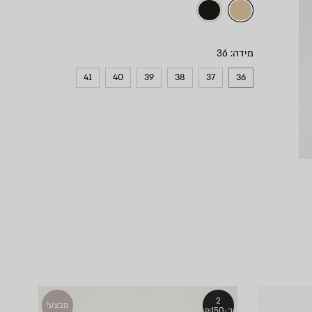
מידה
41
40
39
38
37
36
2
מבצע!
ב-₪150