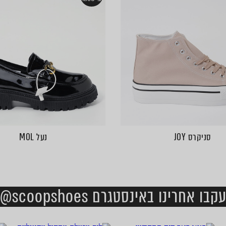
סניקרס JOY
נעל MOL
קבו אחרינו באינסטגרם scoopshoes@