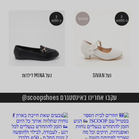
2
2
מבצע!
ב-₪100
ב-₪50
נעל SIVAN
נעל MINA לילדות
עקבו אחרינו באינסטגרם scoopshoes@