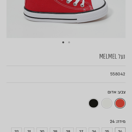
נעל MELMEL
558042
צבע
מידה
32
31
30
29
28
27
26
25
24