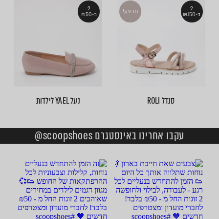
2
2
מבצע!
ב-₪150
ב-₪50
סנדל ROLI
נעל YAEL לילדות
עקבו אחרינו באינסטגרם scoopshoes@