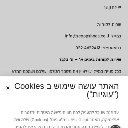
יצירת קשר
שרות לקוחות
במייל:
info@scoopshoes.co.il
בוואטסאפ: 052-4622413
שירות לקוחות בימים א׳ – ה׳ בלבד
בכל פנייה במייל יש לציין את מספר הטלפון שלכם ושמכם המלא
האתר עושה שימוש ב Cookies
("עוגיות")
© כל הזכויות שמורות לסקופ
על מנת שנוכל להעניק לכם חווית גלישה מיטבית ולמטרות
אנליטיקה, האתר עושה שימוש ב”עוגיות” (Cookies) שלה ושל
צדדים שלישיים. מידע נוסף והרחבה, לרבות מידע איך להסיר