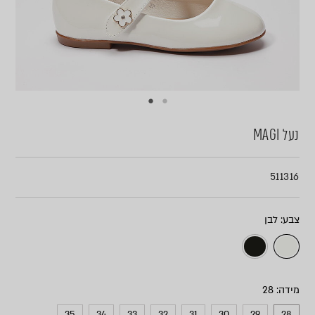
נעל MAGI
511316
צבע
מידה
35
34
33
32
31
30
29
28