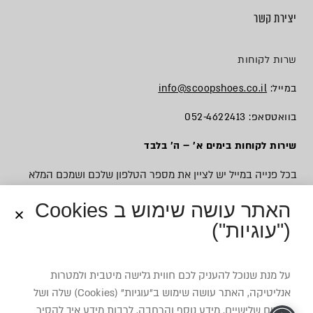
יצירת קשר
שרות לקוחות
במייל:
info@scoopshoes.co.il
בוואטסאפ: 052-4622413
שירות לקוחות בימים א׳ – ה׳ בלבד
בכל פנייה במייל יש לציין את מספר הטלפון שלכם ושמכם המלא
האתר עושה שימוש ב Cookies
("עוגיות")
© כל הזכויות שמורות לסקופ
על מנת שנוכל להעניק לכם חווית גלישה מיטבית ולמטרות
אנליטיקה, האתר עושה שימוש ב”עוגיות” (Cookies) שלה ושל
צדדים שלישיים. מידע נוסף והרחבה, לרבות מידע איך להסיר