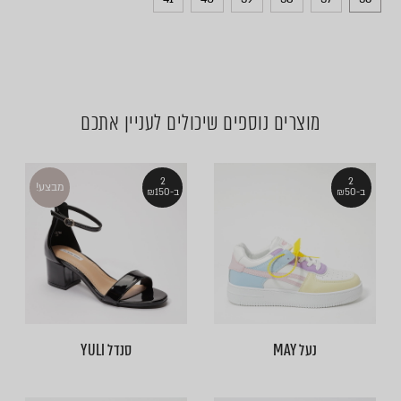
מוצרים נוספים שיכולים לעניין אתכם
2
2
מבצע!
ב-₪50
ב-₪150
נעל MAY
סנדל YULI