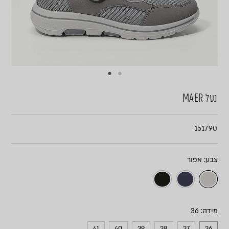
נעל MAER
151790
צבע
מידה
41
40
39
38
37
36