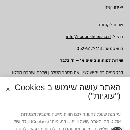
יצירת קשר
שרות לקוחות
במייל:
info@scoopshoes.co.il
בוואטסאפ: 052-4622413
שירות לקוחות בימים א׳ – ה׳ בלבד
בכל פנייה במייל יש לציין את מספר הטלפון שלכם ושמכם המלא
האתר עושה שימוש ב Cookies
("עוגיות")
© כל הזכויות שמורות לסקופ
על מנת שנוכל להעניק לכם חווית גלישה מיטבית ולמטרות
אנליטיקה, האתר עושה שימוש ב”עוגיות” (Cookies) שלה ושל
צדדים שלישיים. מידע נוסף והרחבה, לרבות מידע איך להסיר