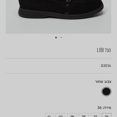
נעל LIBI
111014
צבע
מידה
41
40
39
38
37
36