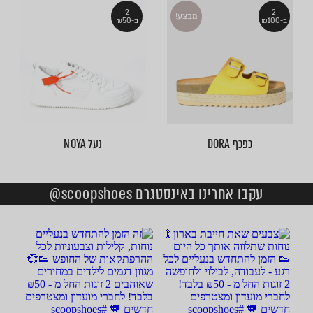
2
2
מבצע!
ב-₪100
ב-₪50
כפכף DORA
נעל NOYA
עקבו אחרינו באינסטגרם scoopshoes@