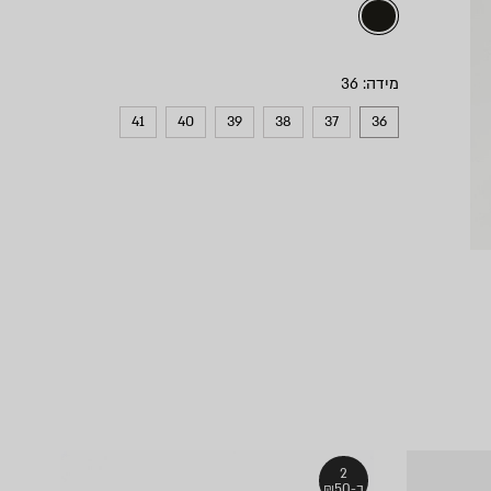
מידה
41
40
39
38
37
36
2
ב-₪50