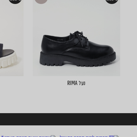
נעל RIMA
ע