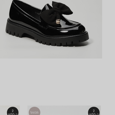
2
2
מבצע!
ב-₪50
ב-₪50