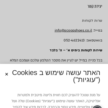
יצירת קשר
שרות לקוחות
במייל:
info@scoopshoes.co.il
בוואטסאפ: 052-4622413
שירות לקוחות בימים א׳ – ה׳ בלבד
בכל פנייה במייל יש לציין את מספר הטלפון שלכם ושמכם המלא
האתר עושה שימוש ב Cookies
("עוגיות")
© כל הזכויות שמורות לסקופ
על מנת שנוכל להעניק לכם חווית גלישה מיטבית ולמטרות
אנליטיקה, האתר עושה שימוש ב”עוגיות” (Cookies) שלה ושל
צדדים שלישיים. מידע נוסף והרחבה, לרבות מידע איך להסיר