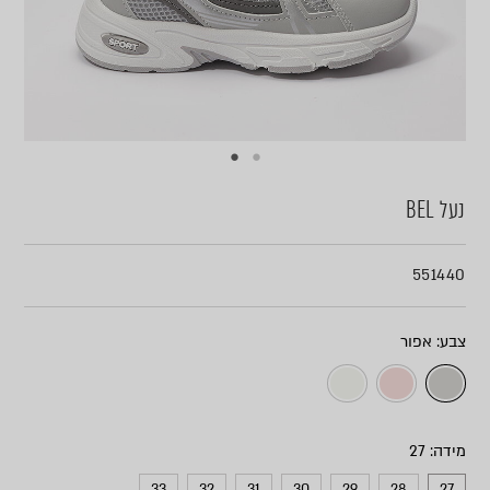
נעל BEL
551440
צבע
מידה
33
32
31
30
29
28
27