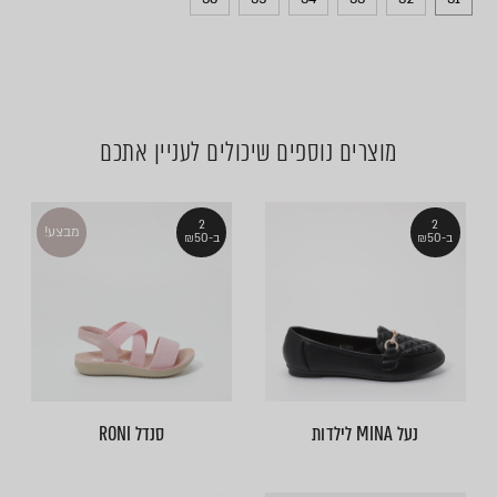
מוצרים נוספים שיכולים לעניין אתכם
2
2
מבצע!
ב-₪50
ב-₪50
נעל MINA לילדות
סנדל RONI