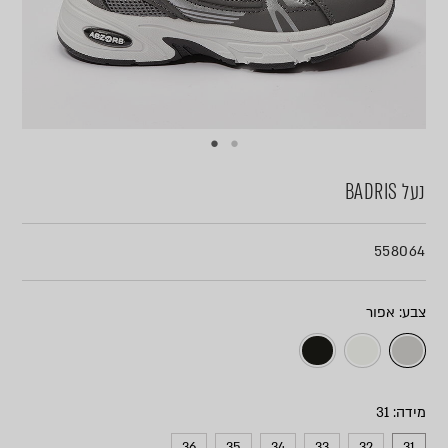
נעל BADRIS
558064
צבע
מידה
36
35
34
33
32
31