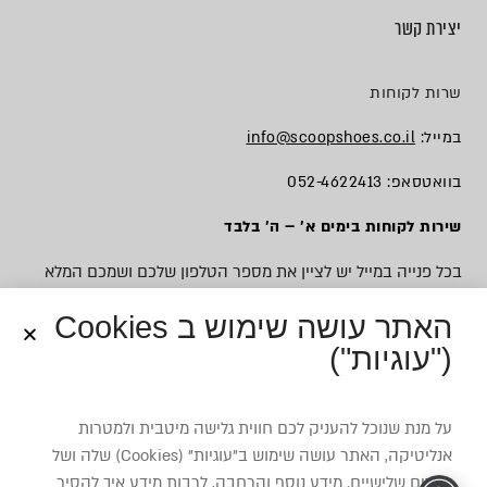
יצירת קשר
שרות לקוחות
במייל:
info@scoopshoes.co.il
בוואטסאפ: 052-4622413
שירות לקוחות בימים א׳ – ה׳ בלבד
בכל פנייה במייל יש לציין את מספר הטלפון שלכם ושמכם המלא
האתר עושה שימוש ב Cookies
("עוגיות")
© כל הזכויות שמורות לסקופ
על מנת שנוכל להעניק לכם חווית גלישה מיטבית ולמטרות
אנליטיקה, האתר עושה שימוש ב”עוגיות” (Cookies) שלה ושל
צדדים שלישיים. מידע נוסף והרחבה, לרבות מידע איך להסיר