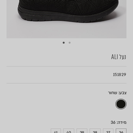
נעל ALI
151829
צבע
מידה
41
40
39
38
37
36