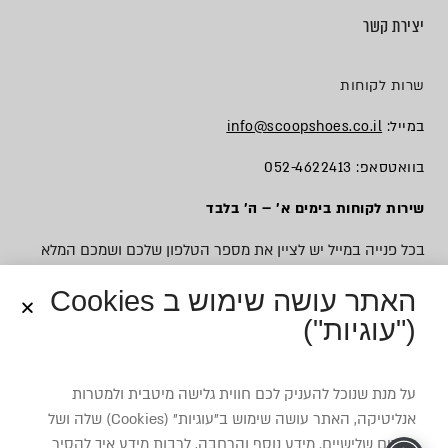
יצירת קשר
שרות לקוחות
במייל:
info@scoopshoes.co.il
בוואטסאפ: 052-4622413
שירות לקוחות בימים א׳ – ה׳ בלבד
בכל פנייה במייל יש לציין את מספר הטלפון שלכם ושמכם המלא
האתר עושה שימוש ב Cookies
("עוגיות")
© כל הזכויות שמורות לסקופ
על מנת שנוכל להעניק לכם חווית גלישה מיטבית ולמטרות
אנליטיקה, האתר עושה שימוש ב”עוגיות” (Cookies) שלה ושל
צדדים שלישיים. מידע נוסף והרחבה, לרבות מידע איך להסיר