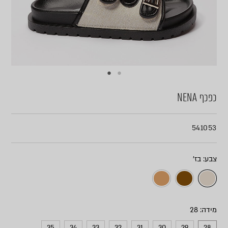
כפכף NENA
541053
צבע
מידה
35
34
33
32
31
30
29
28