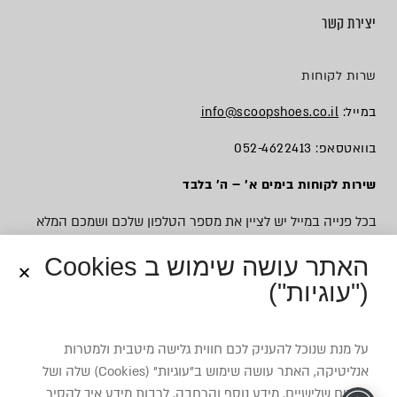
יצירת קשר
שרות לקוחות
במייל:
info@scoopshoes.co.il
בוואטסאפ: 052-4622413
שירות לקוחות בימים א׳ – ה׳ בלבד
בכל פנייה במייל יש לציין את מספר הטלפון שלכם ושמכם המלא
האתר עושה שימוש ב Cookies
("עוגיות")
© כל הזכויות שמורות לסקופ
על מנת שנוכל להעניק לכם חווית גלישה מיטבית ולמטרות
אנליטיקה, האתר עושה שימוש ב”עוגיות” (Cookies) שלה ושל
צדדים שלישיים. מידע נוסף והרחבה, לרבות מידע איך להסיר