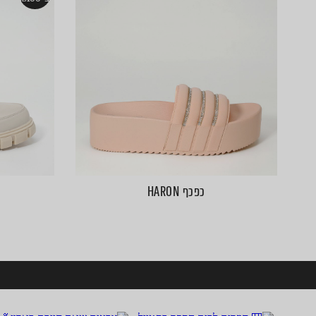
כפכף HARON
ע