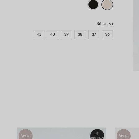
מידה
41
40
39
38
37
36
2
מבצע!
מבצע!
ב-₪100