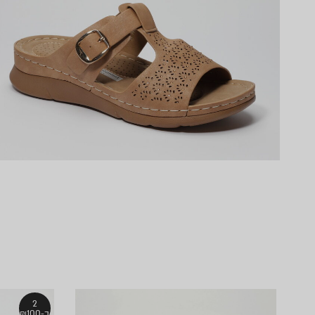
2
ב-₪100