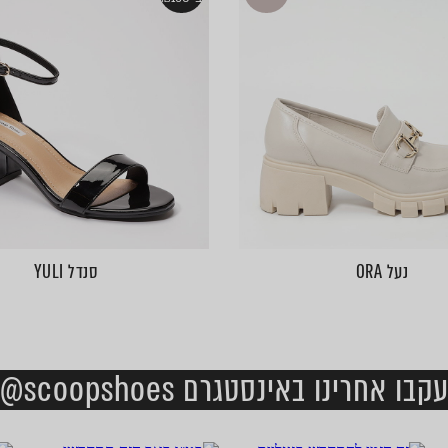
נעל ORA
סנדל YULI
קבו אחרינו באינסטגרם scoopshoes@