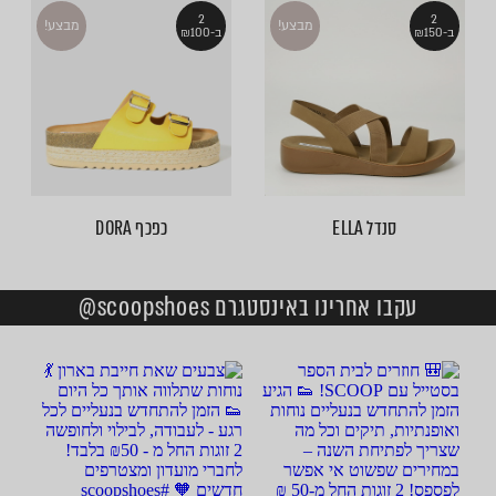
2
2
מבצע!
מבצע!
ב-₪150
ב-₪100
סנדל ELLA
כפכף DORA
עקבו אחרינו באינסטגרם scoopshoes@