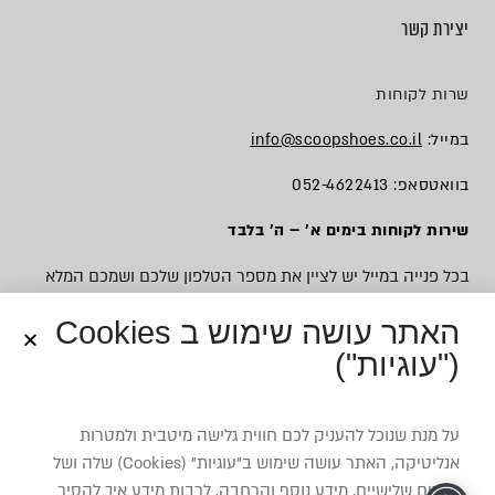
יצירת קשר
שרות לקוחות
במייל:
info@scoopshoes.co.il
בוואטסאפ: 052-4622413
שירות לקוחות בימים א׳ – ה׳ בלבד
בכל פנייה במייל יש לציין את מספר הטלפון שלכם ושמכם המלא
האתר עושה שימוש ב Cookies
("עוגיות")
© כל הזכויות שמורות לסקופ
על מנת שנוכל להעניק לכם חווית גלישה מיטבית ולמטרות
אנליטיקה, האתר עושה שימוש ב”עוגיות” (Cookies) שלה ושל
צדדים שלישיים. מידע נוסף והרחבה, לרבות מידע איך להסיר