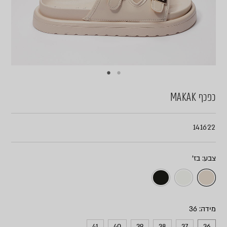
כפכף MAKAK
141622
צבע
מידה
41
40
39
38
37
36