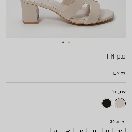
כפכף HIN
142173
צבע
מידה
41
40
39
38
37
36