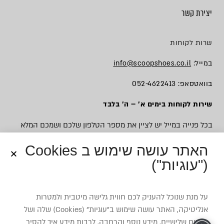
יצירת קשר
שרות לקוחות
במייל:
info@scoopshoes.co.il
בוואטסאפ: 052-4622413
שירות לקוחות בימים א׳ – ה׳ בלבד
בכל פנייה במייל יש לציין את מספר הטלפון שלכם ושמכם המלא
האתר עושה שימוש ב Cookies
("עוגיות")
© כל הזכויות שמורות לסקופ
על מנת שנוכל להעניק לכם חווית גלישה מיטבית ולמטרות
אנליטיקה, האתר עושה שימוש ב”עוגיות” (Cookies) שלה ושל
צדדים שלישיים. מידע נוסף והרחבה, לרבות מידע איך להסיר