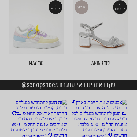
2
2
מבצע!
ב-₪100
ב-₪50
סנדל ARIN
נעל MAY
עקבו אחרינו באינסטגרם scoopshoes@