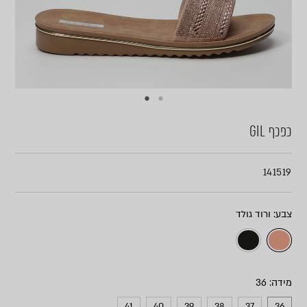
כפכף GIL
141519
צבע
מידה
41
40
39
38
37
36