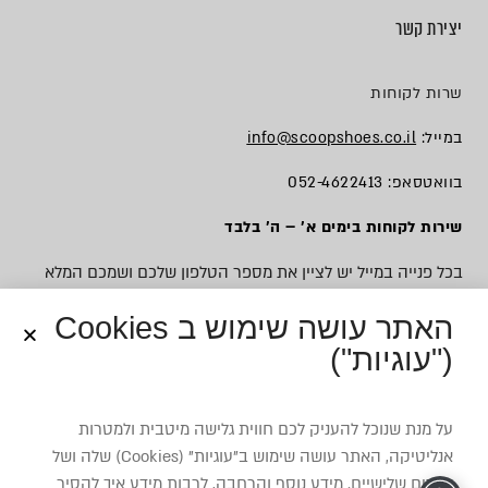
יצירת קשר
שרות לקוחות
במייל:
info@scoopshoes.co.il
בוואטסאפ: 052-4622413
שירות לקוחות בימים א׳ – ה׳ בלבד
בכל פנייה במייל יש לציין את מספר הטלפון שלכם ושמכם המלא
האתר עושה שימוש ב Cookies
("עוגיות")
© כל הזכויות שמורות לסקופ
על מנת שנוכל להעניק לכם חווית גלישה מיטבית ולמטרות
אנליטיקה, האתר עושה שימוש ב”עוגיות” (Cookies) שלה ושל
צדדים שלישיים. מידע נוסף והרחבה, לרבות מידע איך להסיר