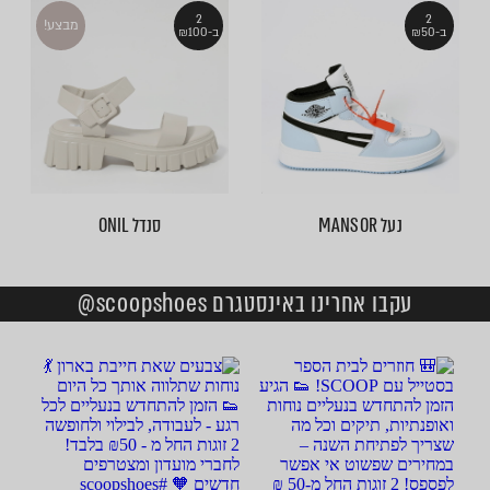
2
2
מבצע!
ב-₪50
ב-₪100
נעל MANSOR
סנדל ONIL
עקבו אחרינו באינסטגרם scoopshoes@