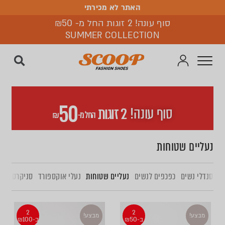
האתר לא מכירתי
האתר לא מכירתי
סוף עונה! 2 זוגות החל מ- ₪50
SUMMER COLLECTION
50
סוף עונה!
2 זוגות
החל מ-
₪
נעליים שטוחות
סנדלי נשים
כפכפים לנשים
נעליים שטוחות
נעלי אוקספורד
סניקרס נשי
2
2
מבצע!
מבצע!
ב-₪50
ב-₪100