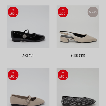
2
2
מבצע!
ב-₪200
ב-₪50
סנדל YODO
נעל AGS
2
2
ב-₪50
ב-₪50