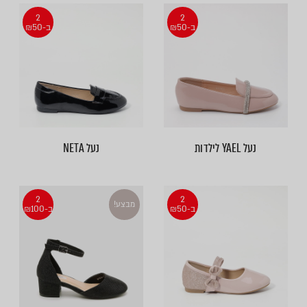
2
2
ב-₪50
ב-₪50
נעל YAEL לילדות
נעל NETA
2
2
מבצע!
ב-₪50
ב-₪100