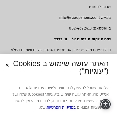
שרות לקוחות
במייל:
info@scoopshoes.co.il
בוואטסאפ: 052-4622413
שירות לקוחות בימים א׳ – ה׳ בלבד
בכל פנייה במייל יש לציין את מספר הטלפון שלכם ושמכם המלא
האתר עושה שימוש ב Cookies
("עוגיות")
© כל הזכויות שמורות לסקופ
על מנת שנוכל להעניק לכם חווית גלישה מיטבית ולמטרות
אנליטיקה, האתר עושה שימוש ב”עוגיות” (Cookies) שלה ושל
צדדים שלישיים. מידע נוסף והרחבה, לרבות מידע איך להסיר
את העוגיות, נמצאים
במדיניות הפרטיות
שלנו
משרד פרסום