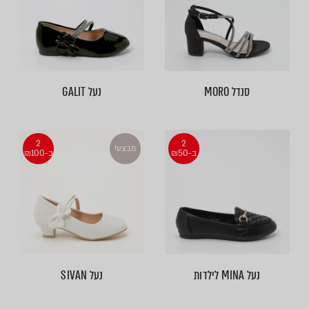
סנדל MORO
נעל GALIT
2
2
מבצע!
ב-₪50
ב-₪100
נעל MINA לילדות
נעל SIVAN