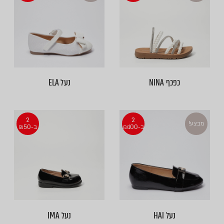
כפכף NINA
נעל ELA
2
2
מבצע!
ב-₪100
ב-₪50
נעל HAI
נעל IMA