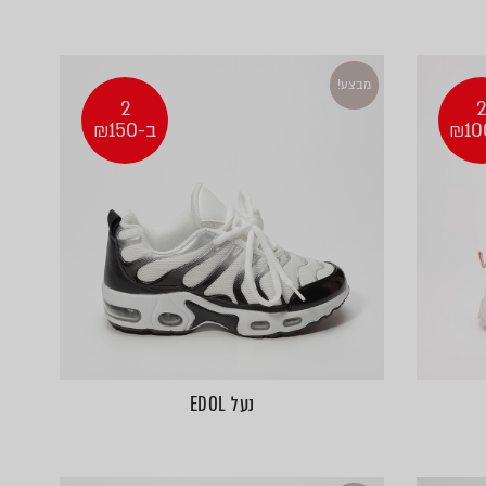
מבצע!
2
ב-₪150
נעל EDOL