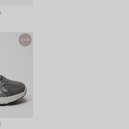
נ
מבצע!
נ