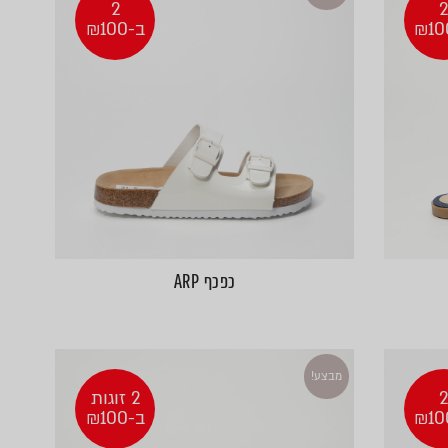
2
ב-₪100
כפכף ARP
מבצע!
2 זוגות
ב-₪100