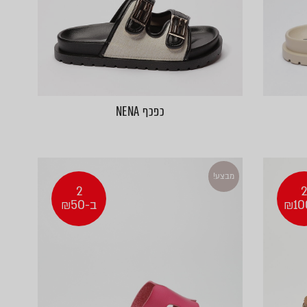
כפכף NENA
מבצע!
2
ב-₪50