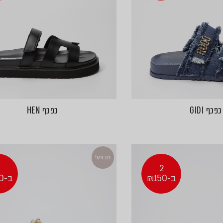
כפכף GIDI
כפכף HEN
מבצע!
2
2
ב-₪150
ב-₪150