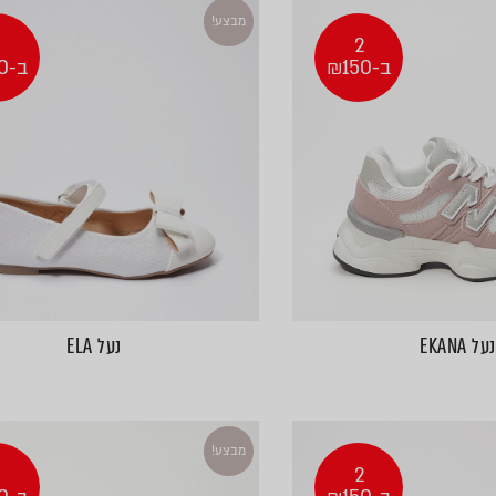
מבצע!
2
2
ב-₪150
ב-₪150
נעל EKANA
נעל ELA
מבצע!
2
2