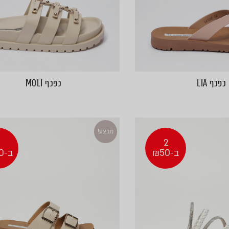
כפכף LIA
כפכף MOLI
מבצע!
2
2
ב-₪50
ב-₪100