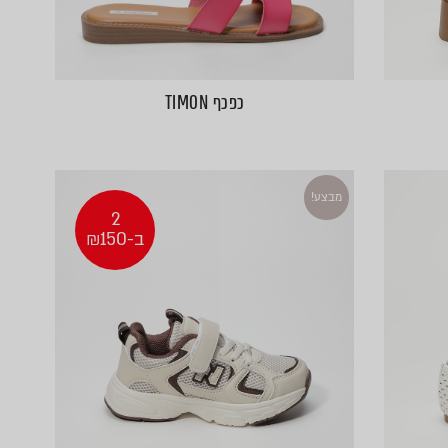
כפכף TIMON
מבצע!
2
ב-₪150