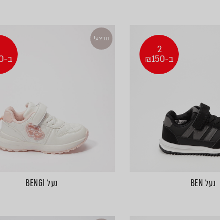
מבצע!
2
2
ב-₪150
ב-₪100
נעל BEN
נעל BENGI