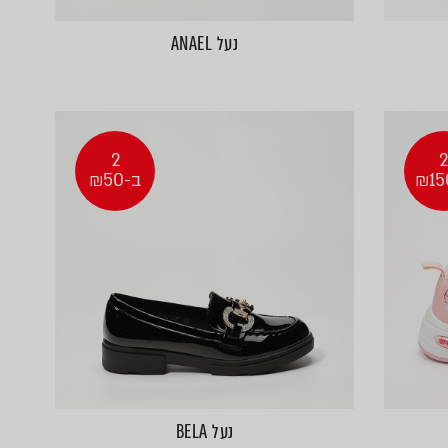
נעל ANAEL
2
ב-₪50
נעל BELA