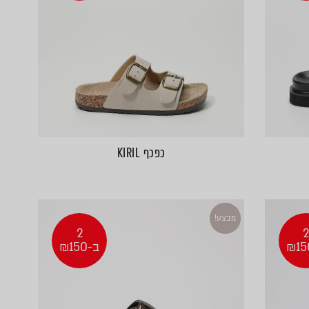
כפכף KIRIL
מבצע!
2
ב-₪150