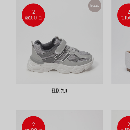
מבצע!
2
ב-₪150
נעל ELIX
2