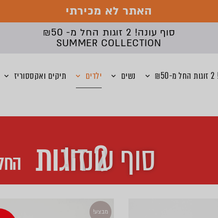
האתר לא מכירתי
סוף עונה! 2 זוגות החל מ- ₪50
SUMMER COLLECTION
₪5
נשים
ילדים
תיקים ואקססוריז
2 זוגות
סוף עונה!
החל 
מבצע!