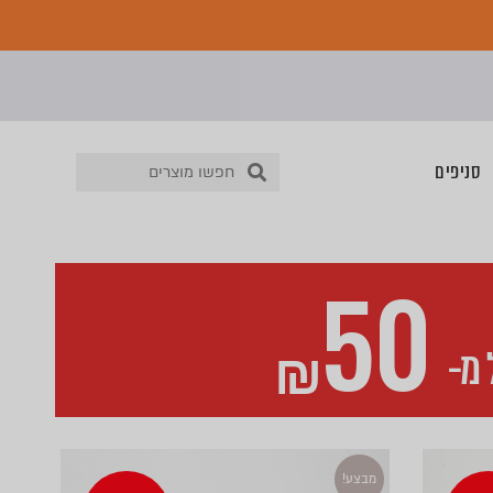
סניפים
50
₪
מ-
מבצע!