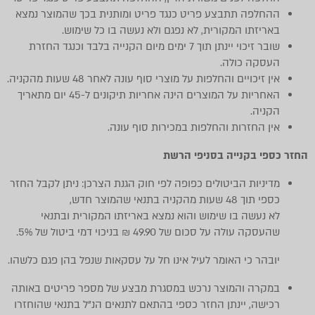
ההחלפה תתבצע פריט כנגד פריט ומותנית בכך שהמוצר נמצא
באריזתו המקורית, לא נפגם ולא נעשה בו כל שימוש.
שובר זיכוי יינתן תוך 7 ימים מיום הקנייה בלבד וכנגד החזרת
העסקה כולה.
אין זיכויים והחלפות על מוצרי סוף עונה לאחר 48 שעות מהקניה.
האחריות על המוצרים הינה אחריות תיקונים ל-45 יום מתאריך
הקניה.
אין החזרות והחלפות במכירות סוף עונה.
החזר כספי בקנייה בסניפי הרשת
מדיניות הביטולים כפופה לפי חוק הגנת הצרכן: ניתן לקבל החזר
כספי תוך 48 שעות מהקניה בתנאי שהמוצר חדש,
לא נעשה בו שימוש והוא נמצא באריזתו המקורית ובתנאי
שהעסקה עולה על סכום של 49.90 ₪ בניכוי דמי ביטול של 5%.
יובהר כי האומר לעיל אינו חל על עסקאות שנפל בהן פגם כלשהו.
במקרה והמוצר נרכש במסגרת מבצע של מספר פריטים באותה
רכישה, יינתן החזר כספי בהתאם לתנאים הנ”ל בתנאי שהוחזרו