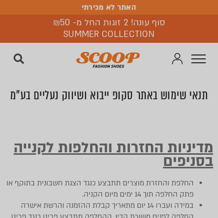
האתר לא מכירתי
האתר לא מכירתי
סוף עונה! 2 זוגות החל מ- ₪50
SUMMER COLLECTION
תנאי שימוש באתר סקופ ייבוא ושיווק נעליים בע"מ
מדיניות החזרות והחלפות לקנייה
בסניפים
החלפת והחזרת מוצרים תתבצע כנגד הצגת חשבונית בתוקף או
פתק החלפה תוך 14 ימים מיום הקניה.
במידה ועברו 14 יום מתאריך קבלת ההזמנה והרשת אישרה
החלפה לפנים משורת הדין, ההחלפה תתבצע פריט כנגד פריט.