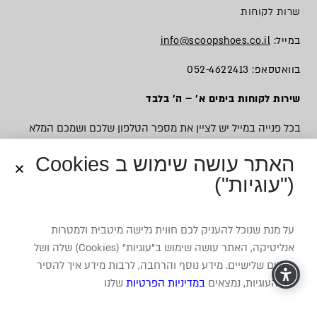
שרות לקוחות
במייל:
info@scoopshoes.co.il
בוואטסאפ: 052-4622413
שירות לקוחות בימים א׳ – ה׳ בלבד
בכל פנייה במייל יש לציין את מספר הטלפון שלכם ושמכם המלא
האתר עושה שימוש ב Cookies
("עוגיות")
© כל הזכויות שמורות לסקופ
על מנת שנוכל להעניק לכם חווית גלישה מיטבית ולמטרות
אנליטיקה, האתר עושה שימוש ב”עוגיות” (Cookies) שלה ושל
צדדים שלישיים. מידע נוסף והרחבה, לרבות מידע איך להסיר
את העוגיות, נמצאים
במדיניות הפרטיות
שלנו
משרד פרסום